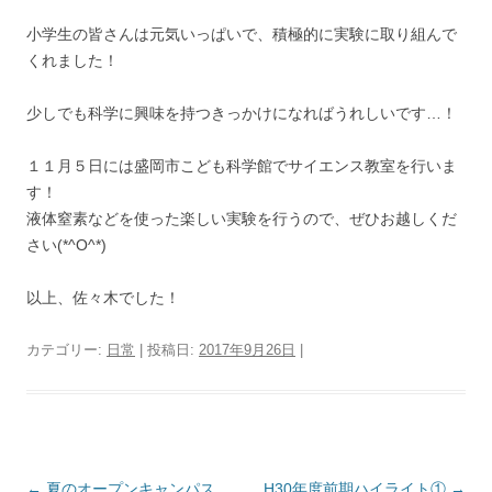
小学生の皆さんは元気いっぱいで、積極的に実験に取り組んで
くれました！
少しでも科学に興味を持つきっかけになればうれしいです…！
１１月５日には盛岡市こども科学館でサイエンス教室を行いま
す！
液体窒素などを使った楽しい実験を行うので、ぜひお越しくだ
さい(*^O^*)
以上、佐々木でした！
カテゴリー:
日常
| 投稿日:
2017年9月26日
|
投
←
夏のオープンキャンパス
H30年度前期ハイライト①
→