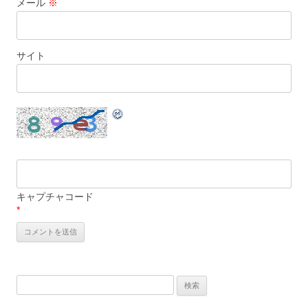
メール
※
サイト
キャプチャコード
*
検
索: