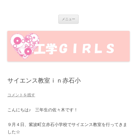
岩手大学工学GIRLS
岩手大学工学部で活動している、岩手大学工学GIRLSのブログです！工
コ
学部の魅力を女子目線で発信します♪
メニュー
ン
テ
ン
ツ
へ
ス
キ
ッ
プ
サイエンス教室ｉｎ赤石小
コメントを残す
こんにちは♪ 三年生の佐々木です！
９月４日、紫波町立赤石小学校でサイエンス教室を行ってきま
した☆