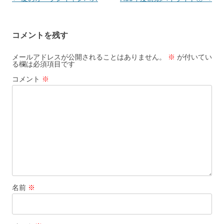
稿
ナ
コメントを残す
ビ
ゲ
メールアドレスが公開されることはありません。
※
が付いてい
る欄は必須項目です
ー
コメント
※
シ
ョ
ン
名前
※