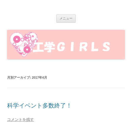
岩手大学工学GIRLS
岩手大学工学部で活動している、岩手大学工学GIRLSのブログです！工
コ
学部の魅力を女子目線で発信します♪
メニュー
ン
テ
ン
ツ
へ
ス
キ
ッ
プ
月別アーカイブ:
2017年4月
科学イベント多数終了！
コメントを残す