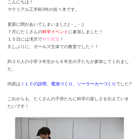
こんにちは！
マテリアル工学科3年の佐々木です。
更新に間があいてしまいました(・_・;)
７月にたくさんの
科学イベント
に参加しました！
１５日には滝沢で
科学教室
！
久しぶりに、ガールズ主体での教室でした！！
約２０人の小学３年生から６年生の子たちが参加してくれまし
た。
内容は
ＩＬＣの説明、電池づくり、ソーラーカーづくり
でした?
これからも、たくさんの子供たちに科学の楽しさを伝えていき
たいです！