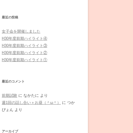
索:
最近の投稿
女子会を開催しました
H30年度前期ハイライト④
H30年度前期ハイライト③
H30年度前期ハイライト②
H30年度前期ハイライト①
最近のコメント
前期試験
に
なかたに
より
週1回の話し合い＋お昼（＾ω＾）
に
つか
ぴょん
より
アーカイブ