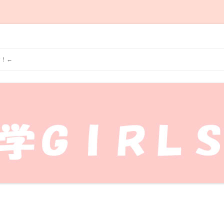
学GIRLSのブログです！工学部の魅力を女子目線で発信します♪
コ
ン
す！←
テ
ン
ツ
へ
ス
キ
ッ
プ