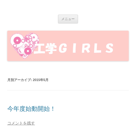
岩手大学工学GIRLS
岩手大学工学部で活動している、岩手大学工学GIRLSのブログです！工
コ
学部の魅力を女子目線で発信します♪
メニュー
ン
テ
ン
ツ
へ
ス
キ
ッ
プ
月別アーカイブ:
2015年5月
今年度始動開始！
コメントを残す