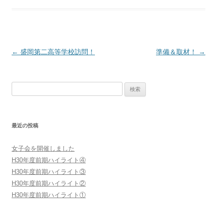
投
←
盛岡第二高等学校訪問！
準備＆取材！
→
稿
ナ
検
ビ
索:
ゲ
ー
最近の投稿
シ
ョ
女子会を開催しました
ン
H30年度前期ハイライト④
H30年度前期ハイライト③
H30年度前期ハイライト②
H30年度前期ハイライト①