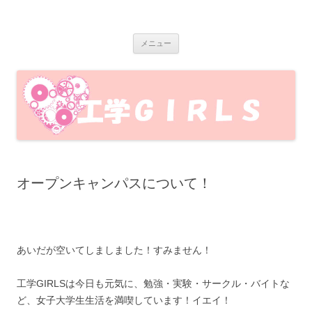
岩手大学工学GIRLS
岩手大学工学部で活動している、岩手大学工学GIRLSのブログです！工
コ
学部の魅力を女子目線で発信します♪
メニュー
ン
テ
ン
ツ
へ
ス
キ
ッ
プ
オープンキャンパスについて！
あいだが空いてしましました！すみません！
工学GIRLSは今日も元気に、勉強・実験・サークル・バイトな
ど、女子大学生生活を満喫しています！イエイ！