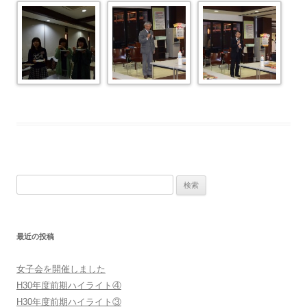
検
索:
最近の投稿
女子会を開催しました
H30年度前期ハイライト④
H30年度前期ハイライト③