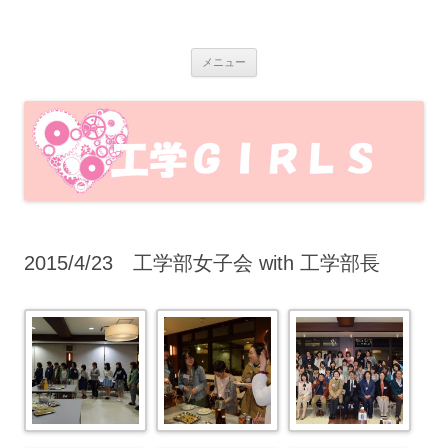
岩手大学工学GIRLS
岩手大学工学部で活動している、岩手大学工学GIRLSのブログです！工
コ
学部の魅力を女子目線で発信します♪
メニュー
ン
テ
ン
ツ
へ
ス
キ
ッ
プ
2015/4/23 工学部女子会 with 工学部長