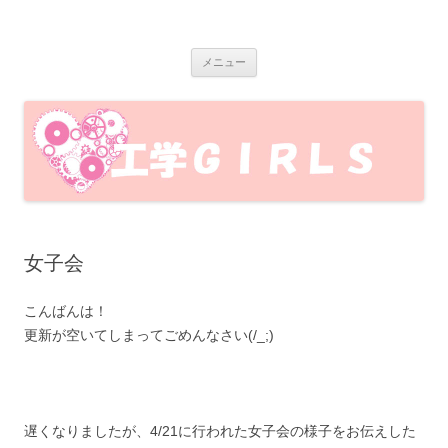
岩手大学工学GIRLS
岩手大学工学部で活動している、岩手大学工学GIRLSのブログです！工
コ
学部の魅力を女子目線で発信します♪
メニュー
ン
テ
ン
ツ
へ
ス
キ
ッ
プ
女子会
こんばんは！
更新が空いてしまってごめんなさい(/_;)
遅くなりましたが、4/21に行われた女子会の様子をお伝えした