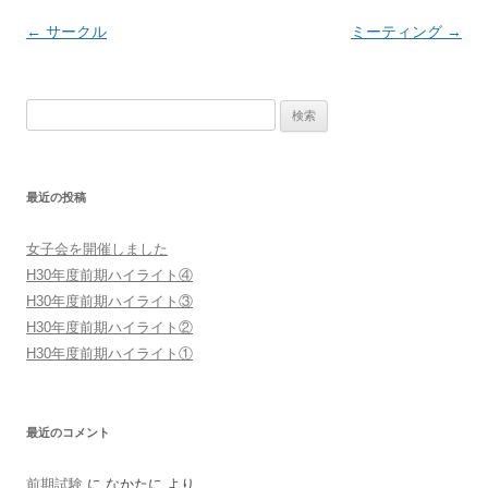
投
←
サークル
ミーティング
→
稿
ナ
検
ビ
索:
ゲ
ー
最近の投稿
シ
ョ
女子会を開催しました
ン
H30年度前期ハイライト④
H30年度前期ハイライト③
H30年度前期ハイライト②
H30年度前期ハイライト①
最近のコメント
前期試験
に
なかたに
より